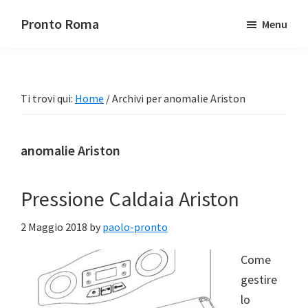
Passa
Passa
Pronto Roma
Menu
al
alla
contenuto
barra
principale
laterale
primaria
Ti trovi qui:
Home
/
Archivi per anomalie Ariston
anomalie Ariston
Pressione Caldaia Ariston
2 Maggio 2018
by
paolo-pronto
Come
gestire
lo