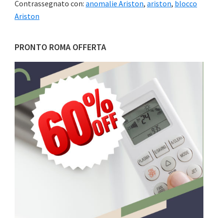
Contrassegnato con:
anomalie Ariston
,
ariston
,
blocco
Ariston
Barra
PRONTO ROMA OFFERTA
laterale
primaria