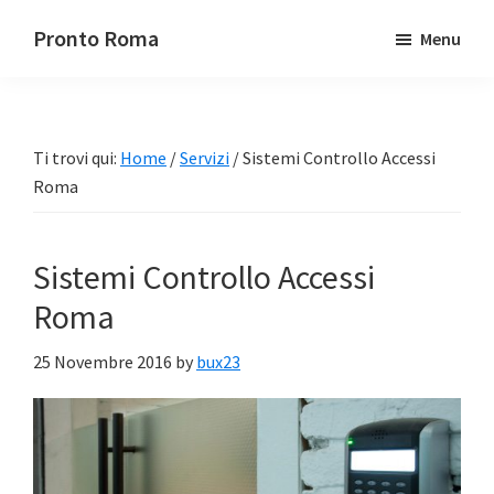
Passa
Passa
Pronto Roma
Menu
al
alla
contenuto
barra
principale
laterale
primaria
Ti trovi qui:
Home
/
Servizi
/
Sistemi Controllo Accessi
Roma
Sistemi Controllo Accessi
Roma
25 Novembre 2016
by
bux23