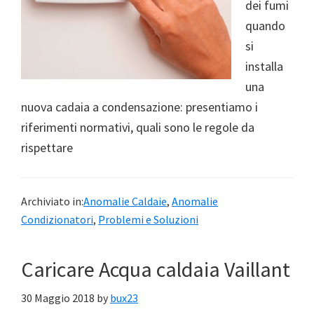
dei fumi
quando
si
installa
una
nuova cadaia a condensazione: presentiamo i
riferimenti normativi, quali sono le regole da
rispettare
Archiviato in:
Anomalie Caldaie
,
Anomalie
Condizionatori
,
Problemi e Soluzioni
Caricare Acqua caldaia Vaillant
30 Maggio 2018
by
bux23