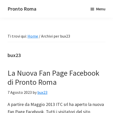
Passa
Passa
Pronto Roma
Menu
al
alla
contenuto
barra
principale
laterale
primaria
Ti trovi qui:
Home
/
Archivi per bux23
bux23
La Nuova Fan Page Facebook
di Pronto Roma
7 Agosto 2023
by
bux23
A partire da Maggio 2013 ITC srl ha aperto la nuova
Fan Page Facebook. Tutti i visitatori del sito