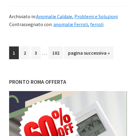
Archiviato in:
Anomalie Caldaie
,
Problemi e Soluzioni
Contrassegnato con:
anomalie Ferroli
,
ferroli
Pagine
…
Pagina
Pagina
Pagina
Pagina
Vai
1
2
3
102
pagina successiva »
interim
alla
omesse
Barra
PRONTO ROMA OFFERTA
laterale
primaria