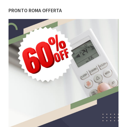
Barra
PRONTO ROMA OFFERTA
laterale
primaria