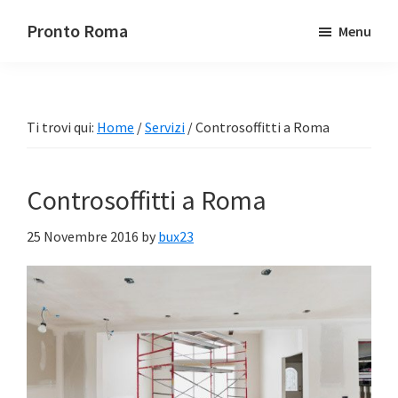
Passa
Passa
Pronto Roma
Menu
al
alla
contenuto
barra
principale
laterale
primaria
Ti trovi qui:
Home
/
Servizi
/
Controsoffitti a Roma
Controsoffitti a Roma
25 Novembre 2016
by
bux23