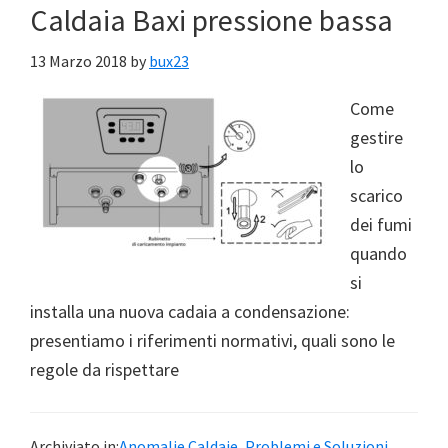
Caldaia Baxi pressione bassa
13 Marzo 2018
by
bux23
Come
gestire
lo
scarico
dei fumi
quando
si
installa una nuova cadaia a condensazione:
presentiamo i riferimenti normativi, quali sono le
regole da rispettare
Archiviato in:
Anomalie Caldaie
,
Problemi e Soluzioni