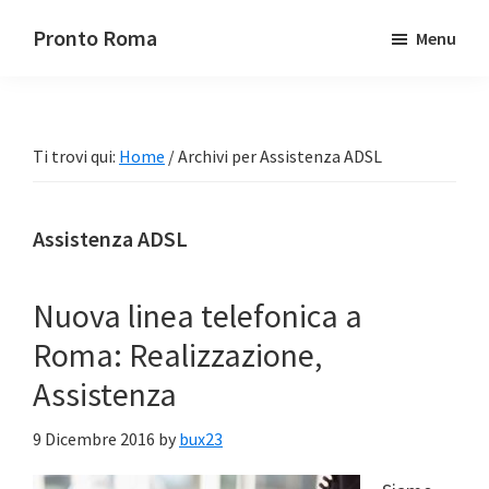
Passa
Passa
Pronto Roma
Menu
al
alla
contenuto
barra
principale
laterale
primaria
Ti trovi qui:
Home
/
Archivi per Assistenza ADSL
Assistenza ADSL
Nuova linea telefonica a
Roma: Realizzazione,
Assistenza
9 Dicembre 2016
by
bux23