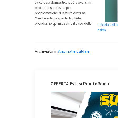
La caldaia domestica può trovarsi in
blocco di sicurezza per
problematiche di natura diversa.
Con il nostro esperto Michele
prendiamo qui in esame il caso della
Caldaia Vaill
caldaia Vaillant a cui non parte il
calda
bruciatore, condizione diffusa che
provoca fastidiosi problemi. caldaia
Vaillant in blocco: non parte il
bruciatore I problemi…
Archiviato in:
Anomalie Caldaie
OFFERTA Estiva ProntoRoma