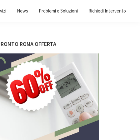
vizi
News
Problemi e Soluzioni
Richiedi Intervento
Barra
PRONTO ROMA OFFERTA
laterale
primaria