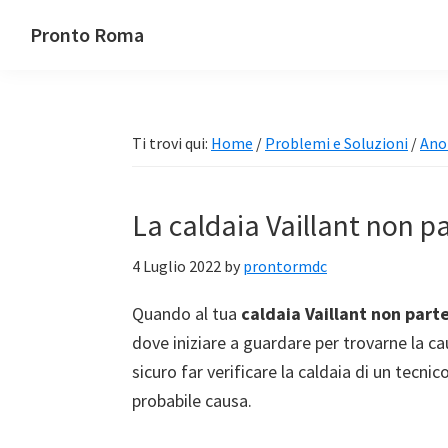
Passa
Passa
Passa
Pronto Roma
alla
al
alla
navigazione
contenuto
barra
primaria
principale
laterale
primaria
Ti trovi qui:
Home
/
Problemi e Soluzioni
/
Ano
La caldaia Vaillant non pa
4 Luglio 2022
by
prontormdc
Quando al tua
caldaia Vaillant non parte
dove iniziare a guardare per trovarne la c
sicuro far verificare la caldaia di un tecni
probabile causa.