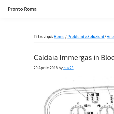
Passa
Passa
Passa
Pronto Roma
alla
al
alla
navigazione
contenuto
barra
primaria
principale
laterale
primaria
Ti trovi qui:
Home
/
Problemi e Soluzioni
/
Ano
Caldaia Immergas in Blo
29 Aprile 2018
by
bux23