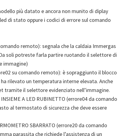
modello più datato e ancora non munito di diplay
led di stato oppure i codici di errore sul comando
omando remoto): segnala che la caldaia Immergas
a soli potreste farla partire ruotando il selettore di
re immagine)
2 su comando remoto): è sopraggiunto il blocco
ha rilevato un temperatura interne elevata. Anche
et tramite il selettore evidenziato nell’immagine.
SIEME A LED RUBINETTO (errore04 da comando
asto al termostato di sicurezza che deve essere
ERMOMETRO SBARRATO (errore20 da comando
amma parassita che richiede l’assistenza di un