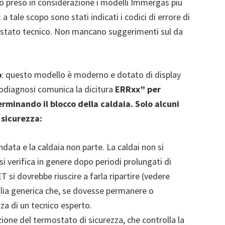
mo preso in considerazione i modelli Immergas più
a tale scopo sono stati indicati i codici di errore di
o stato tecnico. Non mancano suggerimenti sul da
o
: questo modello è moderno e dotato di display
utodiagnosi comunica la dicitura
ERRxx” per
rminando il blocco della caldaia. Solo alcuni
 sicurezza:
ata e la caldaia non parte. La caldai non si
i verifica in genere dopo periodi prolungati di
T si dovrebbe riuscire a farla ripartire (vedere
lia generica che, se dovesse permanere o
nza di un tecnico esperto.
zione del termostato di sicurezza, che controlla la