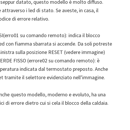
: seppur datato, questo modello è molto diffuso.
attraverso i led di stato. Se aveste, in casa, il
dice di errore relativo.
(erro01 su comando remoto): indica il blocco
led con fiamma sbarrata si accende. Da soli potreste
i sinistra sulla posizione RESET (vedere immagine)
DE FISSO (errore02 su comando remoto): è
mperatura indicata dal termostato preposto. Anche
et tramite il selettore evidenziato nell’immagine.
anche questo modello, moderno e evoluto, ha una
i di errore dietro cui si cela il blocco della caldaia.