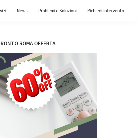
vizi
News
Problemi e Soluzioni
Richiedi Intervento
Barra
PRONTO ROMA OFFERTA
laterale
primaria