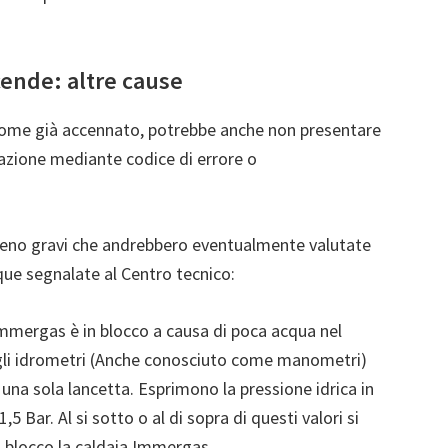
cende: altre cause
come già accennato, potrebbe anche non presentare
cazione mediante codice di errore o
o meno gravi che andrebbero eventualmente valutate
que segnalate al Centro tecnico:
mmergas è in blocco a causa di poca acqua nel
o gli idrometri (Anche conosciuto come manometri)
una sola lancetta. Esprimono la pressione idrica in
,5 Bar. Al si sotto o al di sopra di questi valori si
blocco la caldaia Immergas.