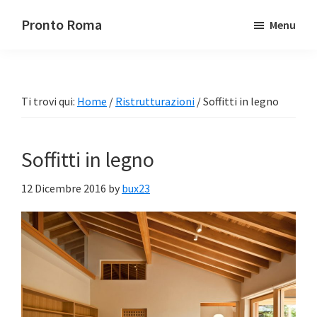
Passa
Passa
Pronto Roma
Menu
al
alla
contenuto
barra
principale
laterale
primaria
Ti trovi qui:
Home
/
Ristrutturazioni
/
Soffitti in legno
Soffitti in legno
12 Dicembre 2016
by
bux23