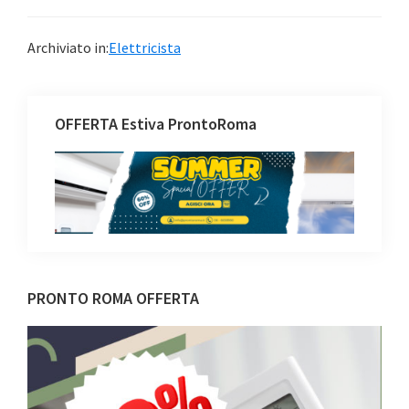
Archiviato in:
Elettricista
OFFERTA Estiva ProntoRoma
Barra
PRONTO ROMA OFFERTA
laterale
primaria