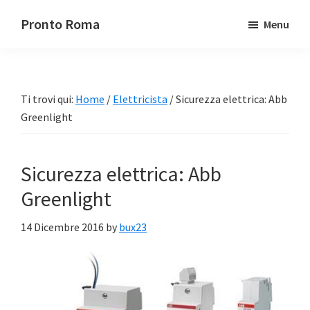
Passa
Passa
Pronto Roma
Menu
al
alla
contenuto
barra
principale
laterale
primaria
Ti trovi qui:
Home
/
Elettricista
/
Sicurezza elettrica: Abb
Greenlight
Sicurezza elettrica: Abb
Greenlight
14 Dicembre 2016
by
bux23