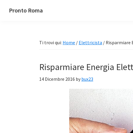
Passa
Passa
Passa
Pronto Roma
alla
al
alla
navigazione
contenuto
barra
primaria
principale
laterale
primaria
Ti trovi qui:
Home
/
Elettricista
/
Risparmiare E
Risparmiare Energia Elett
14 Dicembre 2016
by
bux23