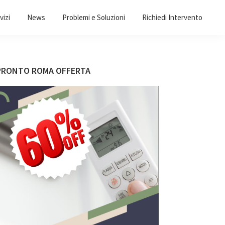
vizi
News
Problemi e Soluzioni
Richiedi Intervento
Barra
PRONTO ROMA OFFERTA
laterale
primaria