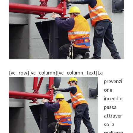
[vc_row][vc_column][vc_column_text]
La
prevenzi
one
incendio
passa
attraver
so la
realizzaz