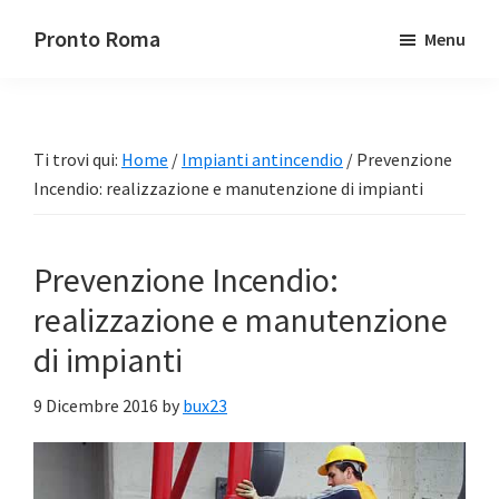
Passa
Passa
Pronto Roma
Menu
al
alla
contenuto
barra
principale
laterale
primaria
Ti trovi qui:
Home
/
Impianti antincendio
/
Prevenzione
Incendio: realizzazione e manutenzione di impianti
Prevenzione Incendio:
realizzazione e manutenzione
di impianti
9 Dicembre 2016
by
bux23