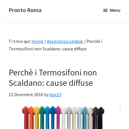
Passa
Passa
Pronto Roma
Menu
al
alla
contenuto
barra
principale
laterale
primaria
Ti trovi qui:
Home
/
Assistenza caldaie
/
Perchè i
Termosifoni non Scaldano: cause diffuse
Perchè i Termosifoni non
Scaldano: cause diffuse
12 Dicembre 2016
by
bux23