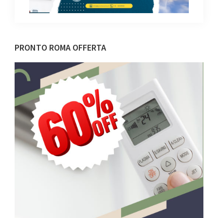
Barra
PRONTO ROMA OFFERTA
laterale
primaria