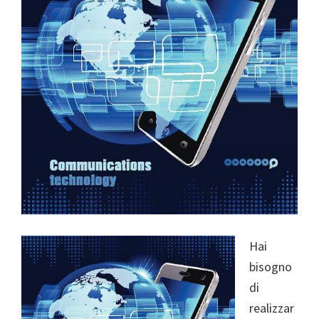
Hai
bisogno
di
realizzar