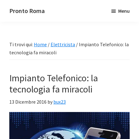
Passa
Passa
Pronto Roma
Menu
al
alla
contenuto
barra
principale
laterale
primaria
Ti trovi qui:
Home
/
Elettricista
/
Impianto Telefonico: la
tecnologia fa miracoli
Impianto Telefonico: la
tecnologia fa miracoli
13 Dicembre 2016
by
bux23