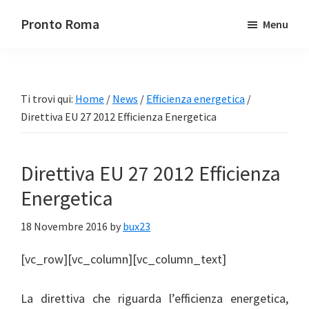
Passa
Passa
Pronto Roma
Menu
al
alla
contenuto
barra
principale
laterale
primaria
Ti trovi qui:
Home
/
News
/
Efficienza energetica
/
Direttiva EU 27 2012 Efficienza Energetica
Direttiva EU 27 2012 Efficienza
Energetica
18 Novembre 2016
by
bux23
[vc_row][vc_column][vc_column_text]
La direttiva che riguarda l’efficienza energetica,