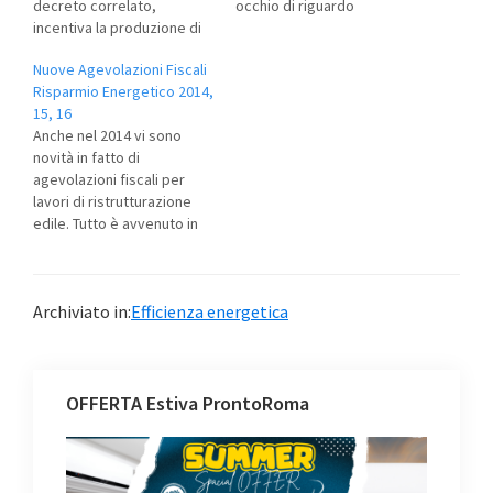
decreto correlato,
occhio di riguardo
incentiva la produzione di
all’efficienza e al risparmio
energia termica da fonti
energetico.
Nuove Agevolazioni Fiscali
rinnovabili e i piccoli
Risparmio Energetico 2014,
interventi di efficienza
15, 16
energetica con delle
Anche nel 2014 vi sono
agevolazioni che in arrivo il
novità in fatto di
decreto con gli incentivi
agevolazioni fiscali per
fino al 40%
lavori di ristrutturazione
edile. Tutto è avvenuto in
seno alla Legge 147 2013
(legge Stabilità) che
prevedere agevolazioni
Archiviato in:
Efficienza energetica
fiscali Risparmio
Energetico. Vi descriviamo
le aliquote in vigore e le
tipologie di intervento
coperte dalle agevolazioni.
OFFERTA Estiva ProntoRoma