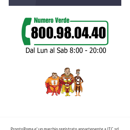
ProntoRoma e' un marchio registrato appartenente a ITC srl,