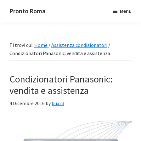
Passa
Passa
Pronto Roma
Menu
al
alla
contenuto
barra
principale
laterale
primaria
Ti trovi qui:
Home
/
Assistenza condizionatori
/
Condizionatori Panasonic: vendita e assistenza
Condizionatori Panasonic:
vendita e assistenza
4 Dicembre 2016
by
bux23