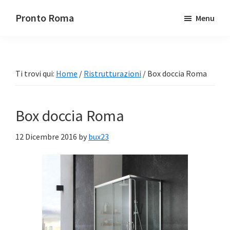
Passa
Passa
Pronto Roma
Menu
al
alla
contenuto
barra
principale
laterale
primaria
Ti trovi qui:
Home
/
Ristrutturazioni
/
Box doccia Roma
Box doccia Roma
12 Dicembre 2016
by
bux23