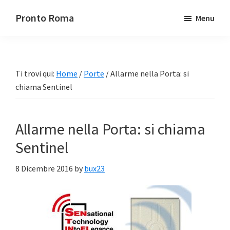
Passa
Passa
Pronto Roma
Menu
al
alla
contenuto
barra
principale
laterale
primaria
Ti trovi qui:
Home
/
Porte
/
Allarme nella Porta: si
chiama Sentinel
Allarme nella Porta: si chiama
Sentinel
8 Dicembre 2016
by
bux23