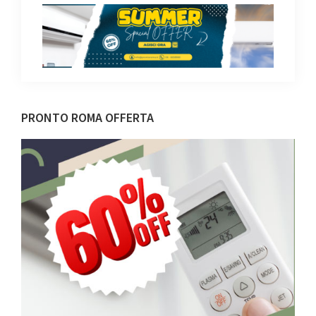
Barra
PRONTO ROMA OFFERTA
laterale
primaria