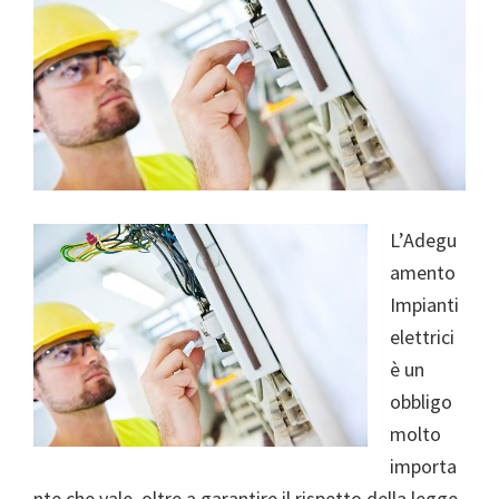
L’Adegu
amento
Impianti
elettrici
è un
obbligo
molto
importa
nte che vale, oltre a garantire il rispetto della legge,