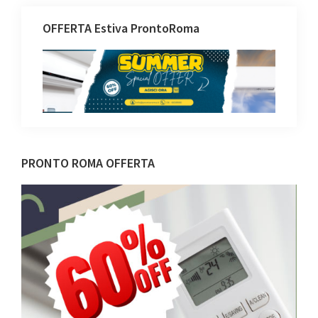
OFFERTA Estiva ProntoRoma
Barra
PRONTO ROMA OFFERTA
laterale
primaria