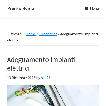
Passa
Passa
Pronto Roma
Menu
al
alla
contenuto
barra
principale
laterale
primaria
Ti trovi qui:
Home
/
Elettricista
/
Adeguamento Impianti
elettrici
Adeguamento Impianti
elettrici
13 Dicembre 2016
by
bux23