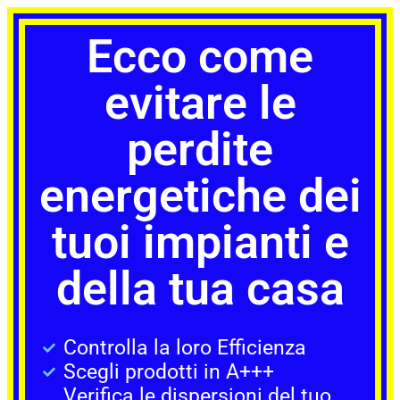
Ecco come
evitare le
perdite
energetiche dei
tuoi impianti e
della tua casa
Controlla la loro Efficienza
Scegli prodotti in A+++
Verifica le dispersioni del tuo